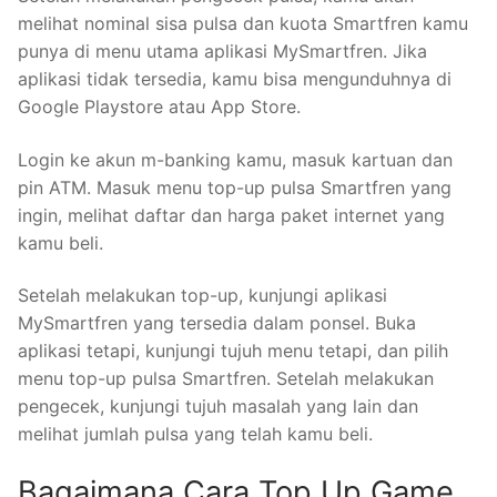
melihat nominal sisa pulsa dan kuota Smartfren kamu
punya di menu utama aplikasi MySmartfren. Jika
aplikasi tidak tersedia, kamu bisa mengunduhnya di
Google Playstore atau App Store.
Login ke akun m-banking kamu, masuk kartuan dan
pin ATM. Masuk menu top-up pulsa Smartfren yang
ingin, melihat daftar dan harga paket internet yang
kamu beli.
Setelah melakukan top-up, kunjungi aplikasi
MySmartfren yang tersedia dalam ponsel. Buka
aplikasi tetapi, kunjungi tujuh menu tetapi, dan pilih
menu top-up pulsa Smartfren. Setelah melakukan
pengecek, kunjungi tujuh masalah yang lain dan
melihat jumlah pulsa yang telah kamu beli.
Bagaimana Cara Top Up Game