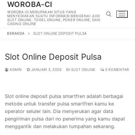
WOROBA-CI
Lompat
ke
WOROBA-CI MERUPAKAN SITUS YANG
MENYEDIAKAN SUATU INFORMASI MENGENAI JUDI
konten
SLOT ONLINE, TOGEL ONLINE, POKER ONLINE, DAN
CASINO ONLINE
BERANDA
SLOT ONLINE DEPOSIT PULSA
Cari:
Slot Online Deposit Pulsa
ADMIN
JANUARI 3, 2026
SLOT ONLINE
0 KOMENTAR
Slot online deposit pulsa smartfren adalah berbagai
metode untuk transfer pulsa smartfren kamu ke
operator seluler lain. Dia menyerukan agar data
pengiriman pulsa dari no penerima yang kamu dapat
menggantik dan melakukan tumpahan sekarang.