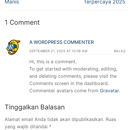
post:
post:
Manis
Terpercaya 2025
1 Comment
A WORDPRESS COMMENTER
SEPTEMBER 21, 2025 AT 10:08 AM
BALAS
Hi, this is a comment.
To get started with moderating, editing,
and deleting comments, please visit the
Comments screen in the dashboard.
Commenter avatars come from
Gravatar
.
Tinggalkan Balasan
Alamat email Anda tidak akan dipublikasikan.
Ruas
yang wajib ditandai
*