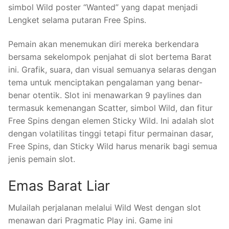
simbol Wild poster “Wanted” yang dapat menjadi
Lengket selama putaran Free Spins.
Pemain akan menemukan diri mereka berkendara
bersama sekelompok penjahat di slot bertema Barat
ini. Grafik, suara, dan visual semuanya selaras dengan
tema untuk menciptakan pengalaman yang benar-
benar otentik. Slot ini menawarkan 9 paylines dan
termasuk kemenangan Scatter, simbol Wild, dan fitur
Free Spins dengan elemen Sticky Wild. Ini adalah slot
dengan volatilitas tinggi tetapi fitur permainan dasar,
Free Spins, dan Sticky Wild harus menarik bagi semua
jenis pemain slot.
Emas Barat Liar
Mulailah perjalanan melalui Wild West dengan slot
menawan dari Pragmatic Play ini. Game ini