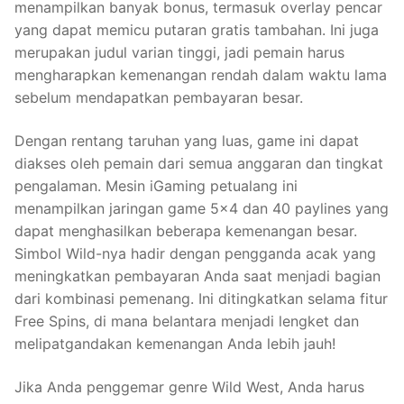
menampilkan banyak bonus, termasuk overlay pencar
yang dapat memicu putaran gratis tambahan. Ini juga
merupakan judul varian tinggi, jadi pemain harus
mengharapkan kemenangan rendah dalam waktu lama
sebelum mendapatkan pembayaran besar.
Dengan rentang taruhan yang luas, game ini dapat
diakses oleh pemain dari semua anggaran dan tingkat
pengalaman. Mesin iGaming petualang ini
menampilkan jaringan game 5×4 dan 40 paylines yang
dapat menghasilkan beberapa kemenangan besar.
Simbol Wild-nya hadir dengan pengganda acak yang
meningkatkan pembayaran Anda saat menjadi bagian
dari kombinasi pemenang. Ini ditingkatkan selama fitur
Free Spins, di mana belantara menjadi lengket dan
melipatgandakan kemenangan Anda lebih jauh!
Jika Anda penggemar genre Wild West, Anda harus