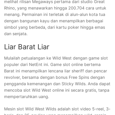
melihat rilisan Megaways pertama dari studio Great
Rhino, yang menawarkan hingga 200.704 cara untuk
menang. Permainan ini terletak di alun-alun kota tua
dengan bangunan kayu dan menampilkan berbagai
simbol yang berbeda, dari kartu poker hingga emas
dan senjata.
Liar Barat Liar
Mulailah petualangan ke Wild West dengan game slot
populer dari NetEnt ini. Game slot online bertema
Barat ini menampilkan lencana liar sheriff dan pencar
revolver, bersama dengan bonus Free Spins dengan
pengganda kemenangan dan Sticky Wilds. Anda dapat
mencoba slot Wild West online ini secara gratis, tanpa
mempertaruhkan uang.
Mesin slot Wild West Wilds adalah slot video 5-reel, 3-