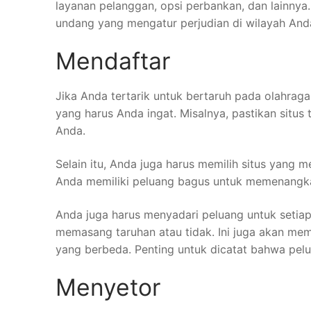
layanan pelanggan, opsi perbankan, dan lainny
undang yang mengatur perjudian di wilayah And
Mendaftar
Jika Anda tertarik untuk bertaruh pada olahraga
yang harus Anda ingat. Misalnya, pastikan situ
Anda.
Selain itu, Anda juga harus memilih situs yang
Anda memiliki peluang bagus untuk memenangk
Anda juga harus menyadari peluang untuk seti
memasang taruhan atau tidak. Ini juga akan m
yang berbeda. Penting untuk dicatat bahwa pelu
Menyetor