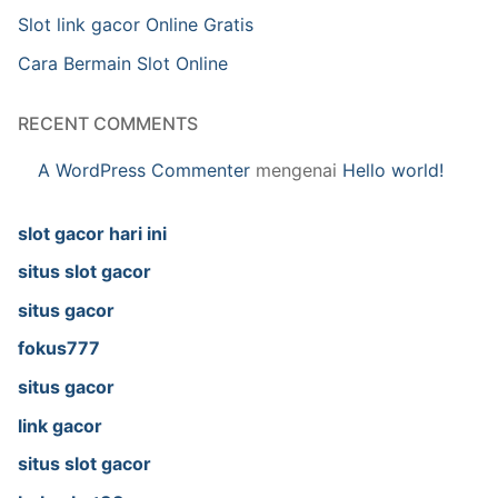
Slot link gacor Online Gratis
Cara Bermain Slot Online
RECENT COMMENTS
A WordPress Commenter
mengenai
Hello world!
slot gacor hari ini
situs slot gacor
situs gacor
fokus777
situs gacor
link gacor
situs slot gacor